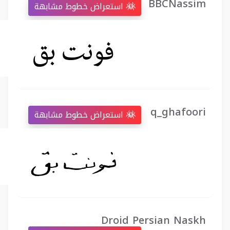
BBCNassim
استعراض خطوط مشابهة
q_ghafoori
استعراض خطوط مشابهة
Droid Persian Naskh