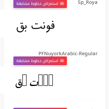
Sp_Roya
استعراض خطوط مشابهة
PFNuyorkArabic-Regular
استعراض خطوط مشابهة