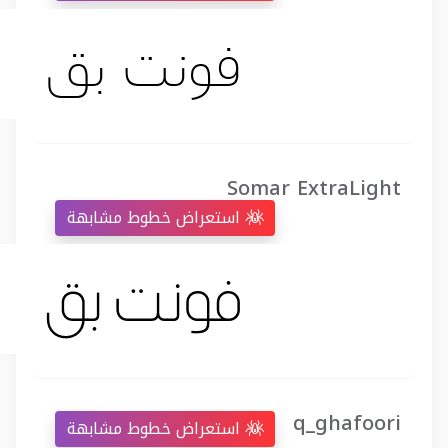
Somar ExtraLight
استعراض خطوط مشابهة
q_ghafoori
استعراض خطوط مشابهة