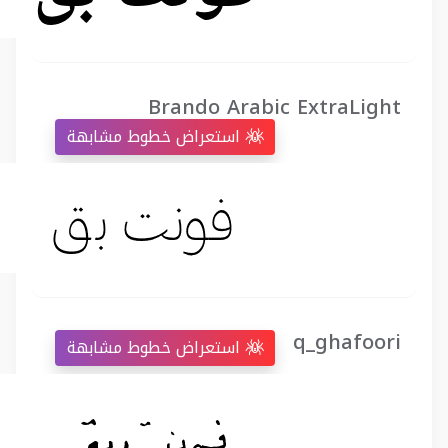
Brando Arabic ExtraLight
استعراض خطوط مشابهة
q_ghafoori
استعراض خطوط مشابهة