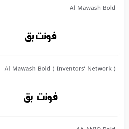
Al Mawash Bold
Al Mawash Bold ( Inventors’ Network )