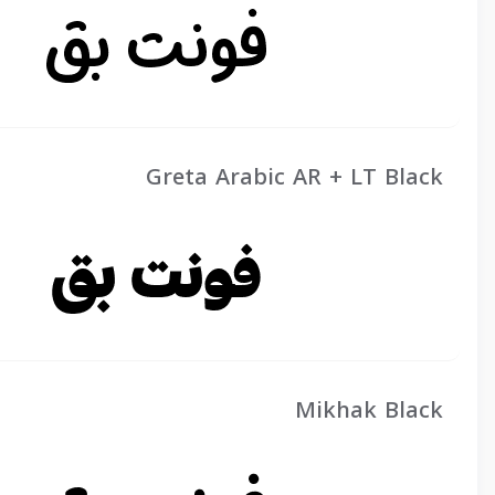
Greta Arabic AR + LT Black
Mikhak Black