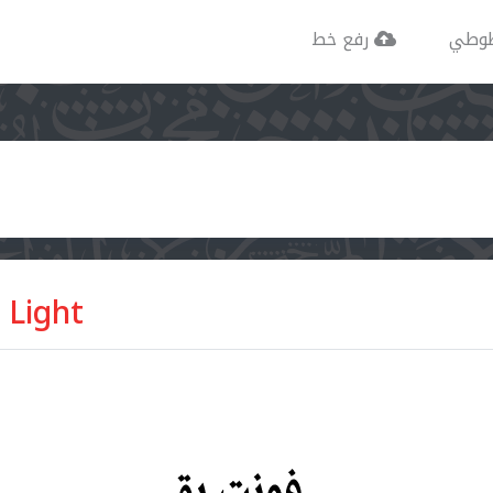
وطي
رفع خط
 Light