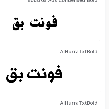
Boutros Ads Condensed Bold
AlHurraTxtBold
AlHurraTxtBold