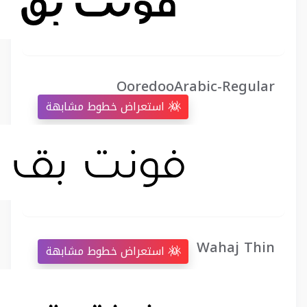
OoredooArabic-Regular
استعراض خطوط مشابهة
Wahaj Thin
استعراض خطوط مشابهة