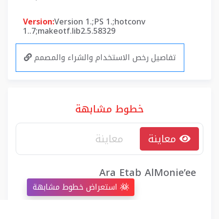
Version:
Version 1.;PS 1.;hotconv
1..7;makeotf.lib2.5.58329
تفاصيل رخص الاستخدام والشراء والمصمم
خطوط مشابهة
معاينة
Ara Etab AlMonie’ee
استعراض خطوط مشابهة