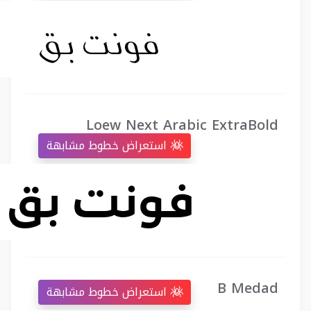
Loew Next Arabic ExtraBold
استعراض خطوط مشابهة
B Medad
استعراض خطوط مشابهة