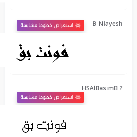
B Niayesh
استعراض خطوط مشابهة
HSAlBasimB ?
استعراض خطوط مشابهة