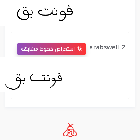
arabswell_2
استعراض خطوط مشابهة