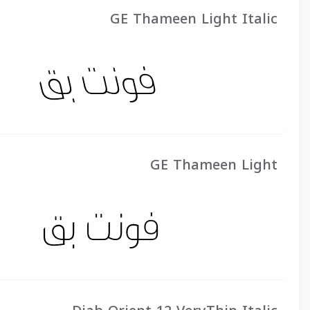
GE Thameen Light Italic
GE Thameen Light