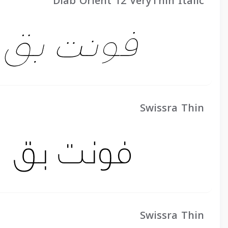
Diab Orient 12 VeryThin Italic
Swissra Thin
Swissra Thin