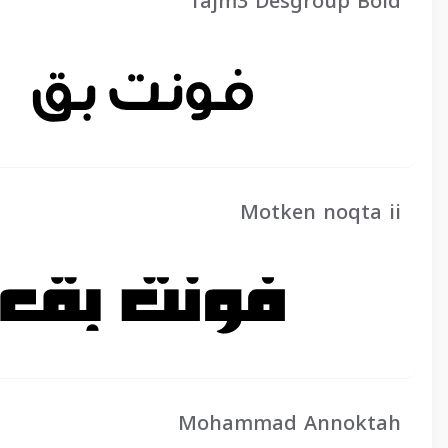
Tajm3 Desgroup Bold
Motken noqta ii
Mohammad Annoktah