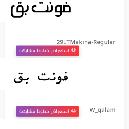
29LTMakina-Regular
استعراض خطوط مشابهة
W_qalam
استعراض خطوط مشابهة