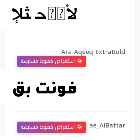
Ara Aqeeq ExtraBold
استعراض خطوط مشابهة
ae_AlBattar
استعراض خطوط مشابهة