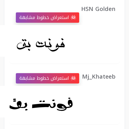
HSN Golden
استعراض خطوط مشابهة
Mj_Khateeb
استعراض خطوط مشابهة