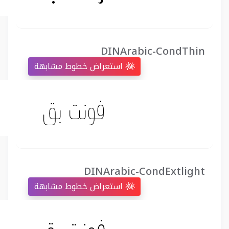
DINArabic-CondThin
استعراض خطوط مشابهة
DINArabic-CondExtlight
استعراض خطوط مشابهة