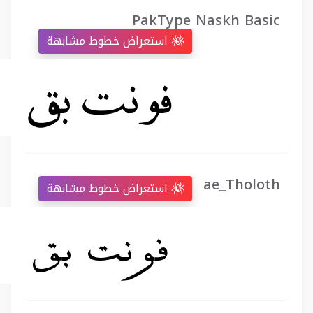
PakType Naskh Basic
استعراض خطوط مشابهة
ae_Tholoth
استعراض خطوط مشابهة