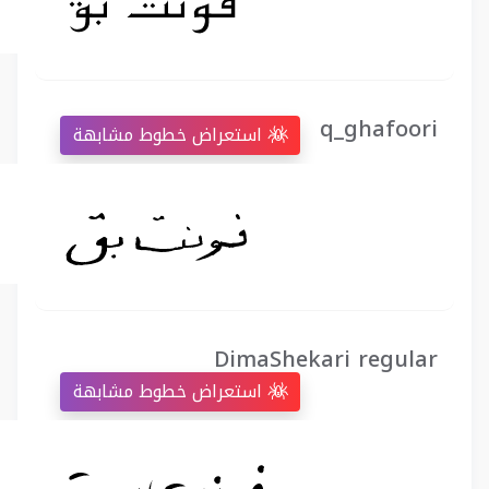
q_ghafoori
استعراض خطوط مشابهة
DimaShekari regular
استعراض خطوط مشابهة