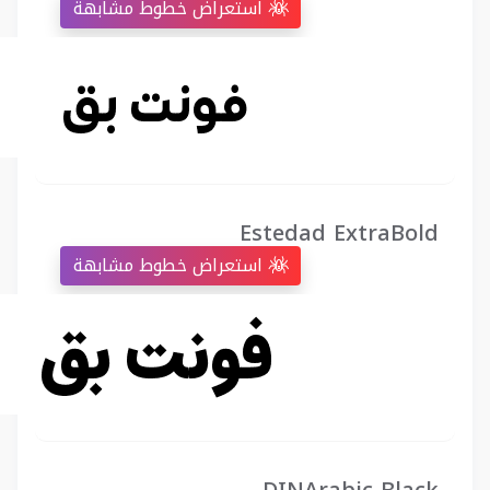
استعراض خطوط مشابهة
Estedad ExtraBold
استعراض خطوط مشابهة