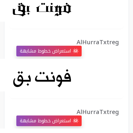
AlHurraTxtreg
استعراض خطوط مشابهة
AlHurraTxtreg
استعراض خطوط مشابهة