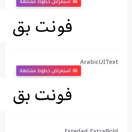
استعراض خطوط مشابهة
ArabicUIText
استعراض خطوط مشابهة
Estedad ExtraBold