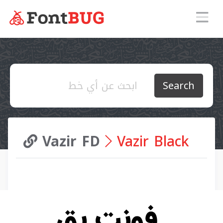
Search
Vazir FD
Vazir Black