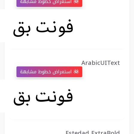
استعراض خطوط مشابهة
ArabicUIText
استعراض خطوط مشابهة
Estedad ExtraBold